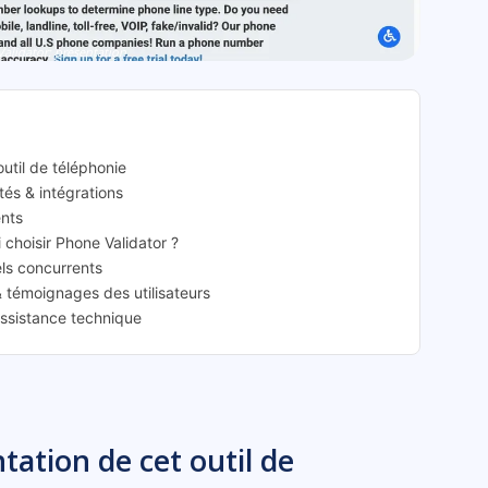
alidator: présentation
outil de téléphonie
ités & intégrations
ents
i choisir Phone Validator ?
els concurrents
& témoignages des utilisateurs
assistance technique
tation de cet outil de