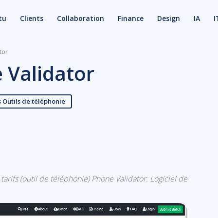
tu
Clients
Collaboration
Finance
Design
IA
I
tor
 Validator
 Outils de téléphonie
X
Email
 tarifs (outil de téléphonie) Phone Validator: Logiciel de