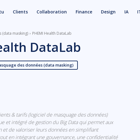
tu
Clients
Collaboration
Finance
Design
IA
I
s (data masking)
PHEMI Health DataLab
alth DataLab
masquage des données (data masking)
X
Email
ients & tarifs (logiciel de masquage des données)
e et intégré de gestion du Big Data qui permet aux
 et de valoriser leurs données en simplifiant
tout en intégrant une gouvernance, une confidentialité