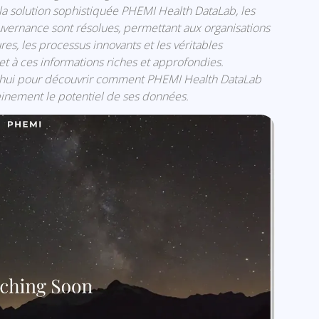
 la solution sophistiquée PHEMI Health DataLab, les
uvernance sont résolues, permettant aux organisations
es, les processus innovants et les véritables
t à ces informations riches et approfondies.
hui pour découvrir comment PHEMI Health DataLab
leinement le potentiel de ses données.