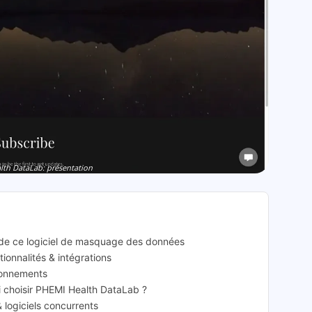
th DataLab: présentation
 de ce logiciel de masquage des données
ionnalités & intégrations
bonnements
oi choisir PHEMI Health DataLab ?
 logiciels concurrents