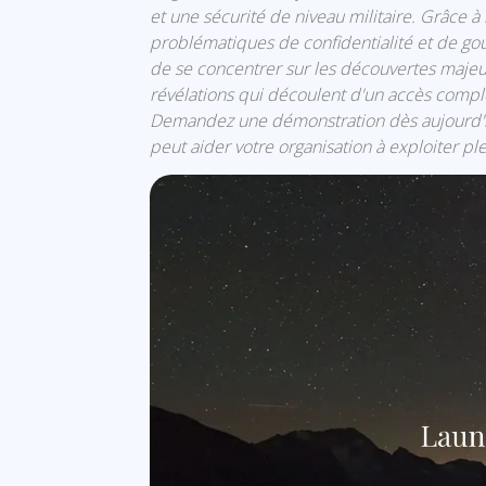
et une sécurité de niveau militaire. Grâce à
problématiques de confidentialité et de go
de se concentrer sur les découvertes majeur
révélations qui découlent d'un accès comple
Demandez une démonstration dès aujourd'
peut aider votre organisation à exploiter p