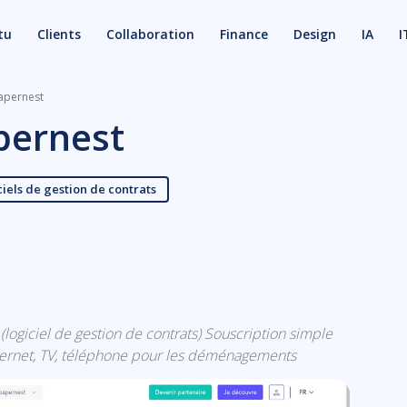
tu
Clients
Collaboration
Finance
Design
IA
I
apernest
pernest
iels de gestion de contrats
X
Email
s (logiciel de gestion de contrats) Souscription simple
 internet, TV, téléphone pour les déménagements