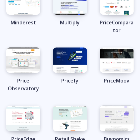
Minderest
Multiply
PriceCompara
tor
Price
Pricefy
PriceMoov
Observatory
PriceEdge
Retail Shake
Buynomics