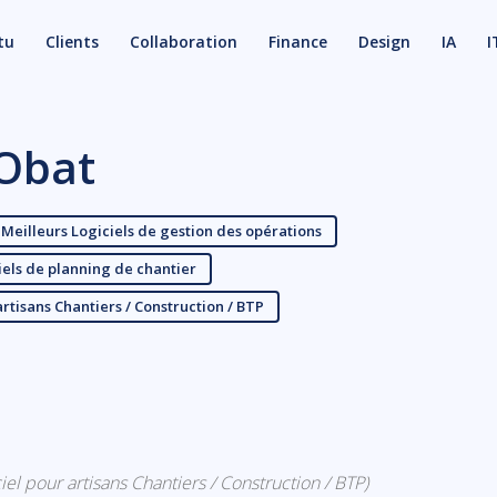
tu
Clients
Collaboration
Finance
Design
IA
I
Obat
Meilleurs Logiciels de gestion des opérations
iels de planning de chantier
artisans Chantiers / Construction / BTP
X
Email
iciel pour artisans Chantiers / Construction / BTP)