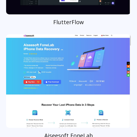
FlutterFlow
Aiseesoft FoneLab