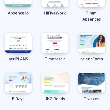
Absence.io
HiFiveWork
Timmi
Absences
actiPLANS
Timetastic
talentComp
E-Days
UKG Ready
Traxxeo