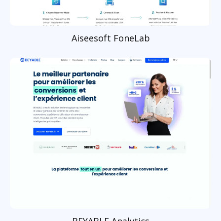
Aiseesoft FoneLab
BEYABLE Analytics