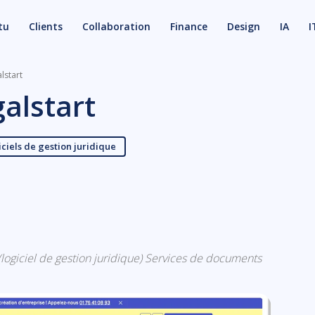
tu
Clients
Collaboration
Finance
Design
IA
I
lstart
alstart
ciels de gestion juridique
X
Email
fs (logiciel de gestion juridique) Services de documents