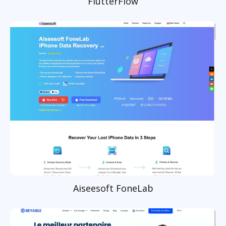
FlutterFlow
Aiseesoft FoneLab