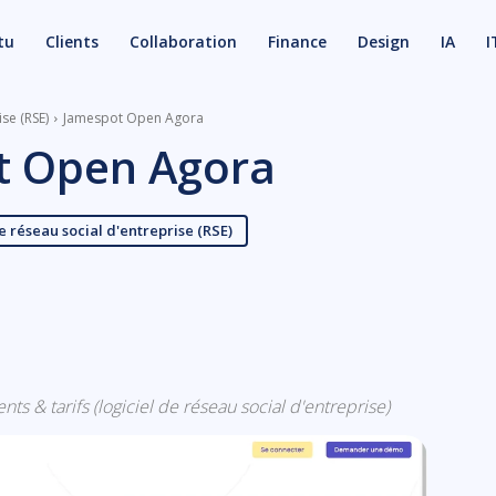
tu
Clients
Collaboration
Finance
Design
IA
I
ise (RSE)
Jamespot Open Agora
t Open Agora
e réseau social d'entreprise (RSE)
X
Email
ts & tarifs (logiciel de réseau social d'entreprise)