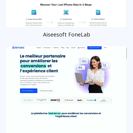
Aiseesoft FoneLab