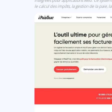
intégrées pour applications web. Ce système
le calcul des impôts, la gestion de la paie, la