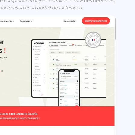
 comptable en ligne centralise le suivi des dépenses,
 facturation et un portail de facturation.