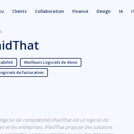
tu
Clients
Collaboration
Finance
Design
IA
I
t
aidThat
abilité
Meilleurs Logiciels de devis
Logiciels de facturation
X
Email
(logiciel de comptabilité) IPaidThat est un logiciel de
s et les entreprises. IPaidThat propose des solutions