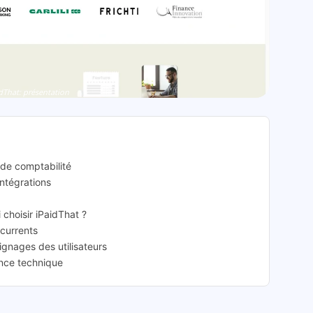
dThat: présentation
 de comptabilité
intégrations
i choisir iPaidThat ?
ncurrents
ignages des utilisateurs
ance technique