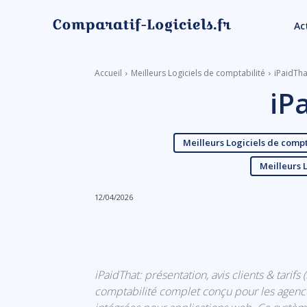
Ac
Accueil
Meilleurs Logiciels de comptabilité
iPaidTha
iP
Meilleurs Logiciels de compt
Meilleurs 
12/04/2026
Linkedin
Facebook
iPaidThat: présentation, avis clients & tarifs 
comptabilité complet conçu pour les agence