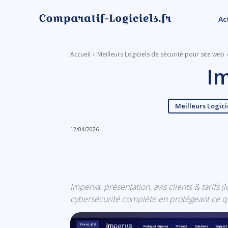
Ac
Accueil
Meilleurs Logiciels de sécurité pour site web
I
Meilleurs Logici
12/04/2026
Linkedin
Facebook
Imperva: présentation, avis clients & tarifs 
cybersécurité complète en protégeant ce q