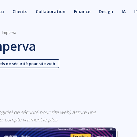
tu
Clients
Collaboration
Finance
Design
IA
I
Imperva
mperva
els de sécurité pour site web
X
Email
(logiciel de sécurité pour site web) Assure une
ui compte vraiment le plus