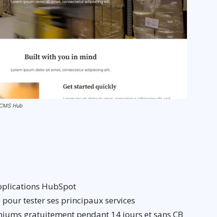
c CMS Hub
applications HubSpot
 pour tester ses principaux services
remiums gratuitement pendant 14 jours et sans CB