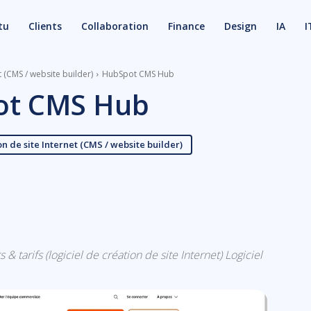
tu
Clients
Collaboration
Finance
Design
IA
I
t (CMS / website builder)
HubSpot CMS Hub
ot CMS Hub
on de site Internet (CMS / website builder)
X
Email
 tarifs (logiciel de création de site Internet) Logiciel