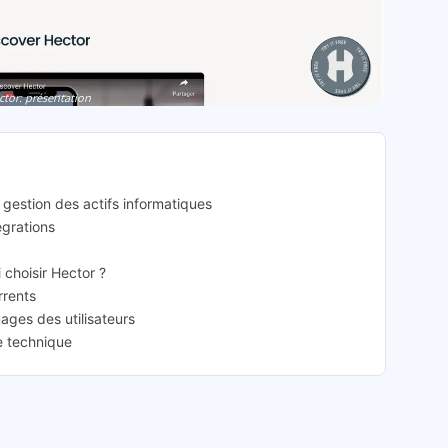
ctor: présentation
e gestion des actifs informatiques
égrations
i choisir Hector ?
rrents
ages des utilisateurs
e technique