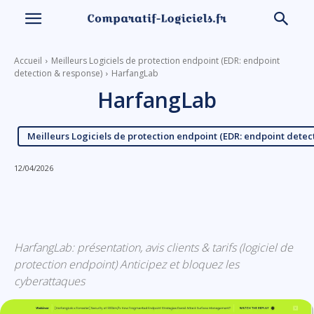
Accueil
Meilleurs Logiciels de protection endpoint (EDR: endpoint
detection & response)
HarfangLab
HarfangLab
Meilleurs Logiciels de protection endpoint (EDR: endpoint detec
12/04/2026
Linkedin
Facebook
X
Email
HarfangLab: présentation, avis clients & tarifs (logiciel de
protection endpoint) Anticipez et bloquez les
cyberattaques