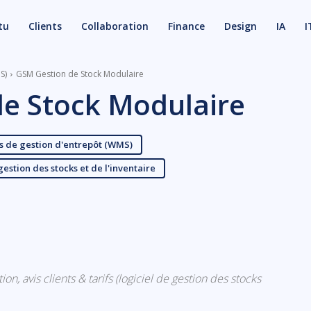
tu
Clients
Collaboration
Finance
Design
IA
I
S)
GSM Gestion de Stock Modulaire
e Stock Modulaire
ls de gestion d'entrepôt (WMS)
gestion des stocks et de l'inventaire
X
Email
, avis clients & tarifs (logiciel de gestion des stocks