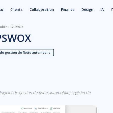
tu
Clients
Collaboration
Finance
Design
IA
I
mobile
GPSWOX
PSWOX
 de gestion de flotte automobile
X
Email
logiciel de gestion de flotte automobile) Logiciel de