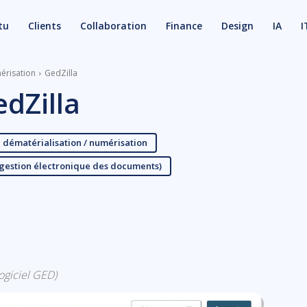
tu
Clients
Collaboration
Finance
Design
IA
I
mérisation
GedZilla
dZilla
e dématérialisation / numérisation
(gestion électronique des documents)
X
Email
logiciel GED)