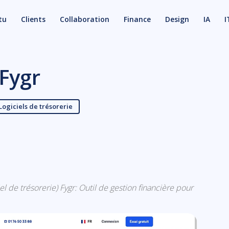
tu
Clients
Collaboration
Finance
Design
IA
I
Fygr
Logiciels de trésorerie
X
Email
ciel de trésorerie) Fygr: Outil de gestion financière pour