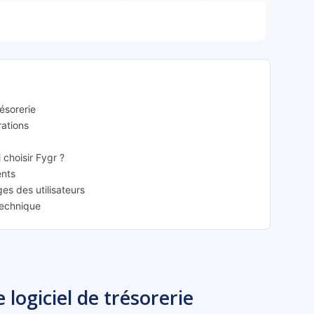
ygr: présentation
résorerie
rations
 choisir Fygr ?
ents
es des utilisateurs
technique
 logiciel de trésorerie