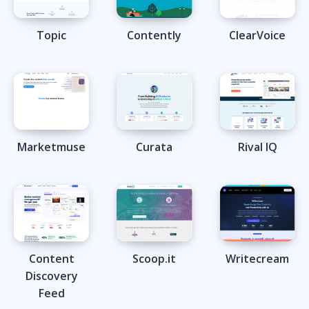
Topic
Contently
ClearVoice
Marketmuse
Curata
Rival IQ
Content
Scoop.it
Writecream
Discovery
Feed