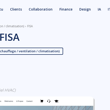
tu
Clients
Collaboration
Finance
Design
IA
I
on / climatisation)
FISA
FISA
chauffage / ventilation / climatisation)
X
Email
ciel HVAC)