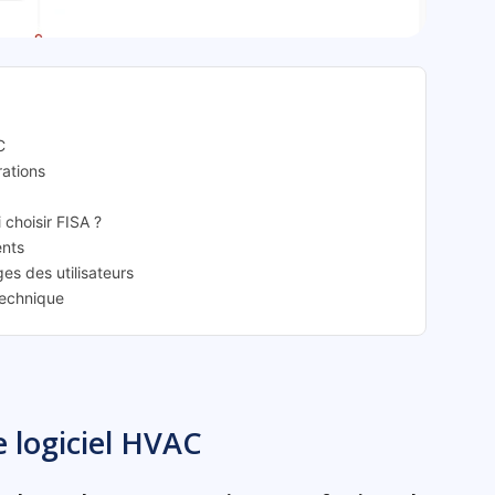
ISA: présentation
C
rations
 choisir FISA ?
ents
es des utilisateurs
technique
e logiciel HVAC