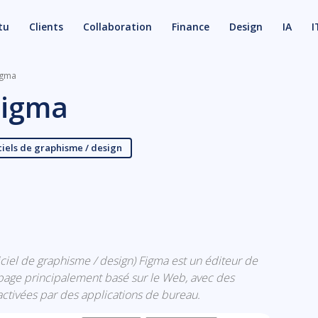
tu
Clients
Collaboration
Finance
Design
IA
I
igma
Figma
ciels de graphisme / design
X
Email
ogiciel de graphisme / design) Figma est un éditeur de
ypage principalement basé sur le Web, avec des
activées par des applications de bureau.