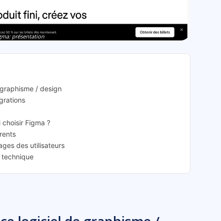
gma: présentation
 graphisme / design
égrations
i choisir Figma ?
rrents
ages des utilisateurs
e technique