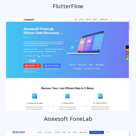
FlutterFlow
Aiseesoft FoneLab