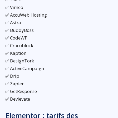
✅ Vimeo
✅ AccuWeb Hosting
✅ Astra
✅ BuddyBoss
✅ CodeWP
✅ Crocoblock
✅ Kaption
✅ DesignTork
✅ ActiveCampaign
✅ Drip
✅ Zapier
✅ GetResponse
✅ Devlevate
Elementor : tarifs des