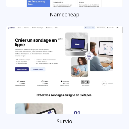
Namecheap
Survio