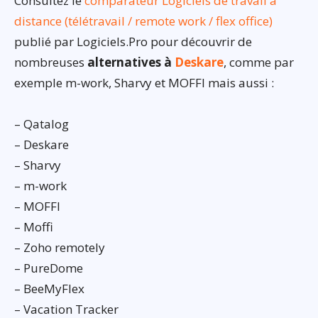
Consultez le
comparateur Logiciels de travail à
distance (télétravail / remote work / flex office)
publié par Logiciels.Pro pour découvrir de
nombreuses
alternatives à
Deskare
, comme par
exemple m-work, Sharvy et MOFFI mais aussi :
– Qatalog
– Deskare
– Sharvy
– m-work
– MOFFI
– Moffi
– Zoho remotely
– PureDome
– BeeMyFlex
– Vacation Tracker