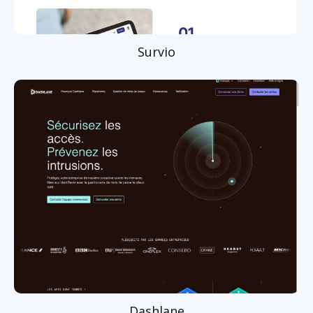
Survio
Dashlane