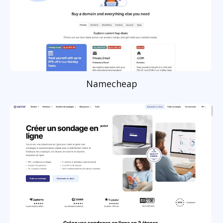
Namecheap