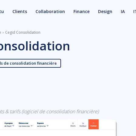
tu
Clients
Collaboration
Finance
Design
IA
I
e
Cegid Consolidation
onsolidation
ls de consolidation financière
X
Email
s & tarifs (logiciel de consolidation financière)