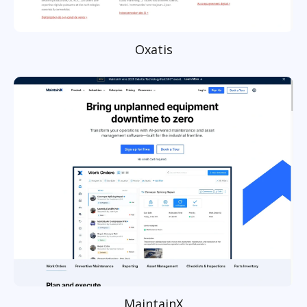
Oxatis
MaintainX