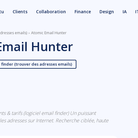
tu
Clients
Collaboration
Finance
Design
IA
I
adresses emails)
Atomic Email Hunter
Email Hunter
l finder (trouver des adresses emails)
X
Email
ts & tarifs (logiciel email finder) Un puissant
les adresses sur Internet. Recherche ciblée, haute