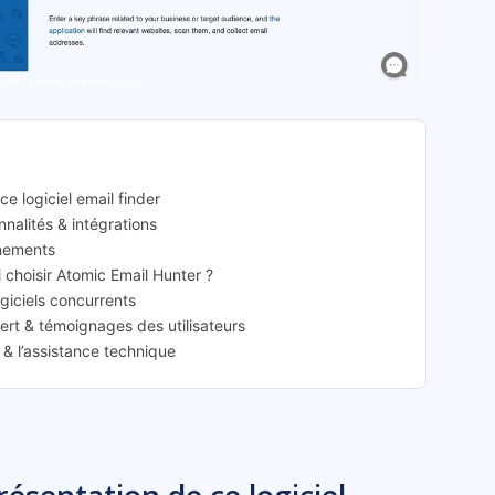
ail Hunter: présentation
e logiciel email finder
nnalités & intégrations
nnements
i choisir Atomic Email Hunter ?
ogiciels concurrents
pert & témoignages des utilisateurs
 & l’assistance technique